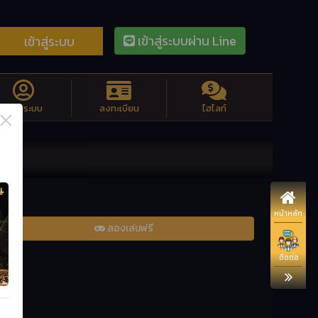
เข้าสู่ระบบผ่าน Line
เข้าสู่ระบบ
เข้าสู่ระบบ
ลงทะเบียน
ไฮไลท์
×
หน้าหลัก
ลองเล่นฟรี
ติดต่อ