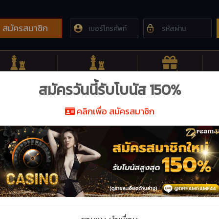
สมัครสมาชิก
กีฬา
หวย
โปรโมชั่น
สมัครวันนี้รับโบนัส 150%
DREAMGAMING
คลิกเพื่อ สมัครสมาชิก