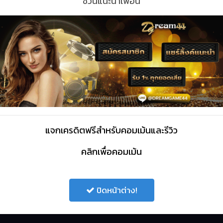
ชวนแนะนำเพื่อน
DREAMGAME44
้านของการให้บริการด้านกีฬาออนไลน์ทุกชนิดอาทิ ฟุตบอล เทนนิสบาสเ
ไลน์ยอดฮิตเช่นบาคาร่า สล็อตออนไลน์ รูเล็ต และอื่นๆอีกมากมายหลา
และAndroidระบบฝาก- ถอนการันตรีเงินได้ด้วยระบบที่ใช้AI สั่งงานหม
่อนได้ และพนักงานบริการให้คำปรึกษาอย่างเป็นกันเองตลอด24 ชม.
แจกเครดิตฟรีสำหรับคอมเม้นและรีวิว
คลิกเพื่อคอมเม้น
Copyright © 2026
DREAMGAME44
All Right Reserved. | 18+
ปิดหน้าต่าง!
Powered By
YunGaming